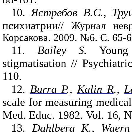
10.
Ястребов В.С., Тру
психиатрии
// Журнал нев
Корсакова. 2009. №6. С. 65-6
11.
Bailey S.
Young
stigmatisation // Psychiatri
110.
12
.
Burra P
.,
Kalin R
.,
L
scale for measuring medical 
Med. Educ. 1982. Vol. 16, N
13.
Dahlberg K., Waern