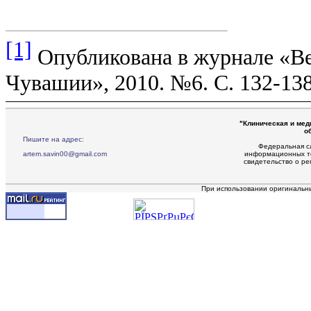
[1]
Опубликована в журнале «Ве
Чувашии», 2010. №6. С. 132-138
"Клиническая и мед
о
Пишите на адрес:
Федеральная сл
artem.savin00@gmail.com
информационных те
свидетельство о р
При использовании оригинальн