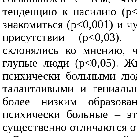
тенденцию к насилию (
p
<
знакомиться (
p
<0,001) и ч
присутствии (
p
<0,03)
склонялись ко мнению, 
глупые люди (
p
<0,05). Ж
психи­чески больными лю
талантливыми и гениаль
более низким образова
психически больные – э
существенно отличаются от