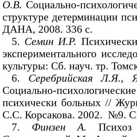
О.В.
Социально-психологиче
структуре детерминации пс
ДАНА, 2008. 336 с.
5.
Семин И.Р.
Психически 
экспериментального иссле­д
культуры: Сб. науч. тр. Томс
6.
Серебрийская Л.Я., 
Социально-психологиче
психически больных // Жур
С.С. Корсакова. 2002.
№9. С.
7.
Финзен А.
Психоз 