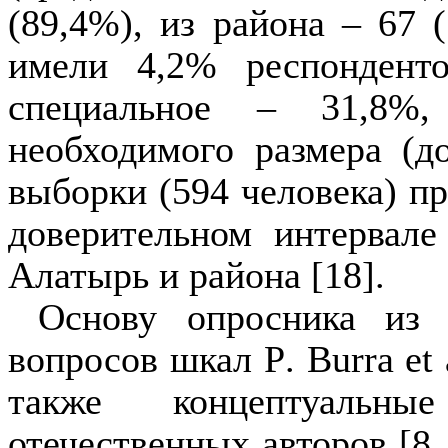
(89,4%), из района – 67 
имели 4,2% респонденто
специальное – 31,8%
необходимого размера (до
выборки (594 человека) пр
доверительном интервал
Алатырь и района [18].
Основу опросника из 
вопросов шкал
P
.
Burra
et
также концептуальны
отечественных авторов [
8
,