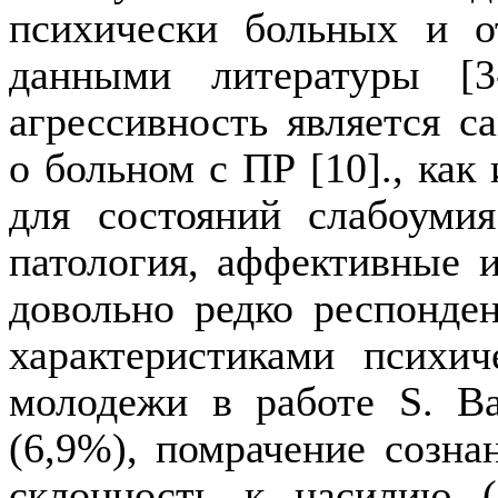
психически больных и 
данными литературы [3
агрессивность является 
о больном с ПР [10]., как 
для состояний слабоумия
патология, аффективные 
довольно редко респонде
характеристиками психич
молодежи в работе
S
.
Ba
(6,9%), помрачение сознан
склон­ность к насилию (