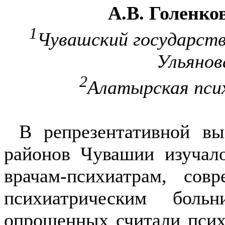
А.В. Голенко
1
Чувашский государств
Ульянов
2
Алатырская пси
В репрезентативной вы
районов Чувашии изучал
врачам-психиатрам, со
психиа­трическим боль
опрошенных считали псих