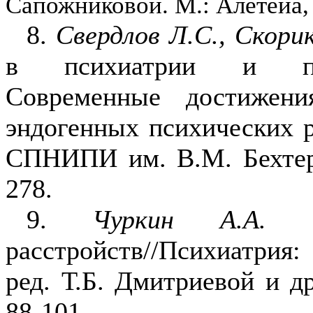
Сапожниковой. М.: Алетейа, 
8.
Свердлов Л.С., Скорик
в психиатрии и псих
Современные достижен
эндогенных психи­ческих р
СПНИПИ им. В.М. Бехтер
278.
9.
Чуркин А.А.
Эп
расстройств//Психиатрия:
ред. Т.Б. Дмитриевой и д
88-101.