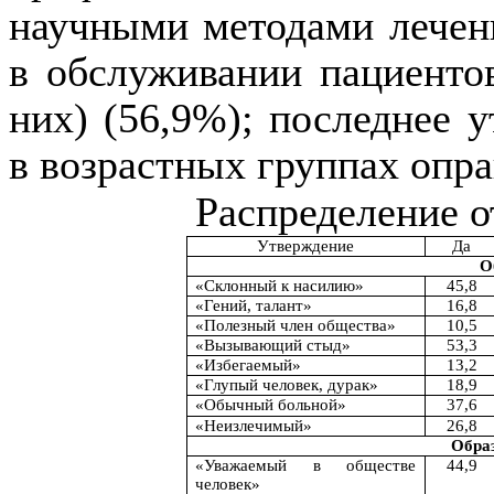
научными методами лечен
в обслуживании пациентов
них) (56,9%); последнее 
в возрастных группах опр
Распределение о
Утверждение
Да
О
«Склонный к насилию»
45,8
«Гений, талант»
16,8
«Полезный член общества»
10,5
«Вызывающий стыд»
53,3
«Избегаемый»
13,2
«Глупый человек, дурак»
18,9
«Обычный больной»
37,6
«Неизлечимый»
26,8
Образ
«Уважаемый в обществе
44,9
человек»