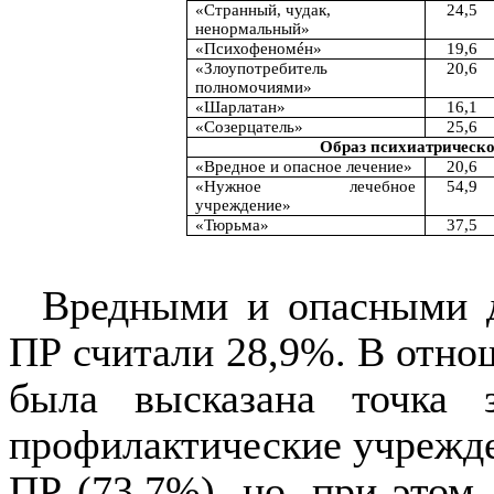
«Странный, чудак,
24,5
ненормальный»
«Психофеномéн»
19,6
«Злоупотребитель
20,6
полномочиями»
«Шарлатан»
16,1
«Созерцатель»
25,6
Образ психиатрическо
«Вредное и опасное лечение»
20,6
«Нужное лечебное
54,9
учреждение»
«Тюрьма»
37,5
Вредными и опасными д
ПР считали 28,9%. В отно
была высказана точка 
профилактические учрежде
ПР (73,7%), но, при этом