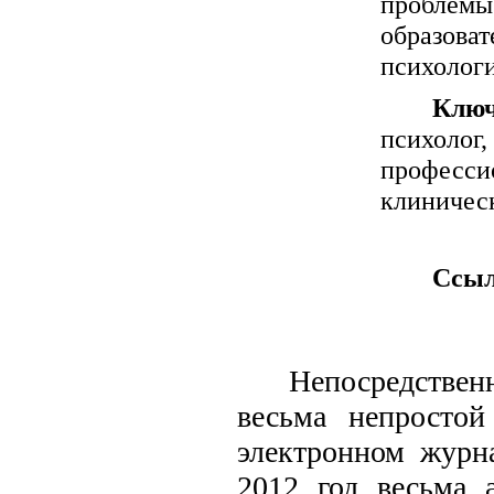
проблем
образова
психологи
Ключ
психолог
професси
клиническ
Ссыл
Непосредствен
весьма непросто
электронном журн
2012 год весьма 