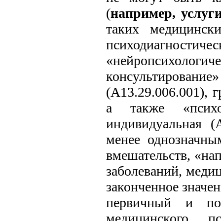
(
например, услуг
таких медицински
психодиагностичес
«нейропсихологиче
консультирован
(A13.29.006.001), 
а также «психо
индивидуальная (A
менее однозначны
вмешательств, «на
заболеваний, меди
законченное значен
первичный и пов
медицинского п