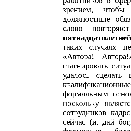
работников в сфер
зрением, чтобы
должностные обяз
слово повторяют
пятнадцатилетне
таких случаях не
«Автора! Автора
стагнировать ситу
удалось сделать 
квалификационны
формальным основ
поскольку являет
сотрудников кадр
сейчас (и, дай бо