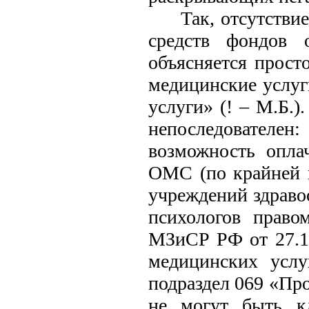
Так, отсутстви
средств фондов о
объясняется прост
медицинские услуг
услуги» (! – М.Б.
непоследователен
возможность опла
ОМС (по крайней м
учреждений здраво
психологов право
МЗиСР РФ от 27.12
медицинских услу
подраздел 069 «Пр
не могут быть кл