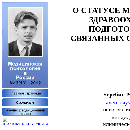
О СТАТУСЕ 
ЗДРАВОО
ПОДГОТО
СВЯЗАННЫХ 
Беребин 
–
член нау
психология
– кандида
клиничес
РџСЂРµРґС‹РґСѓС‰РёРµ