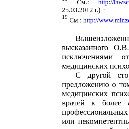
См.:
http://laws
25.03.2012 г.)
↑
19
См.:
http://www.minzd
Вышеизложен
высказанного О.
исключениями от
медицинских психол
С другой сто
предложению о том
медицинских псих
врачей к более 
профессиональных 
или некомпетентны