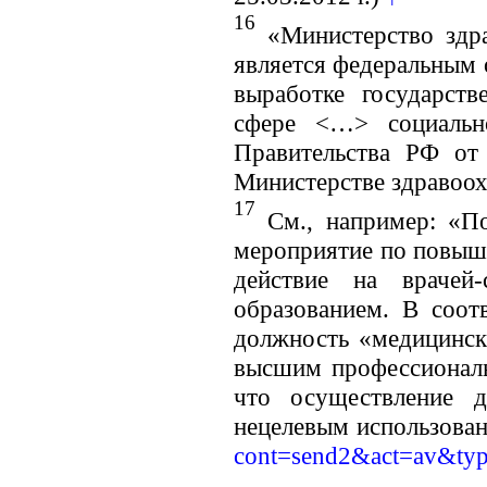
16
«Министерство здра
является федеральным
выработке государст
сфере <…> социальн
Правительства РФ о
Министерстве здравоох
17
См., например: «П
мероприятие по повыш
действие на врачей
образованием. В соо
должность «медицинск
высшим профессиональ
что осуществление 
нецелевым использован
cont=send2&act=av&t