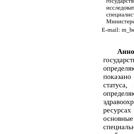
государ
РІС‹РїСѓСЃРєРё
исследов
Р¶СѓСЂРЅР°Р»Р°
специали
2012 в„– 1(12)
Министерс
2011 в„– 6(11)
E-mail: m_b
2011 в„– 5(10)
2011 в„– 4(9)
2011 в„– 3(8)
Анно
2011 в„– 2(7)
государ
2011 в„– 1(6)
определ
2010 в„– 4(5)
показано 
2010 в„– 3(4)
2010 в„– 2(3)
статуса,
2010 в„– 1(2)
определя
2009 в„– 1(1)
здравоо
ресурсах
основные 
специаль