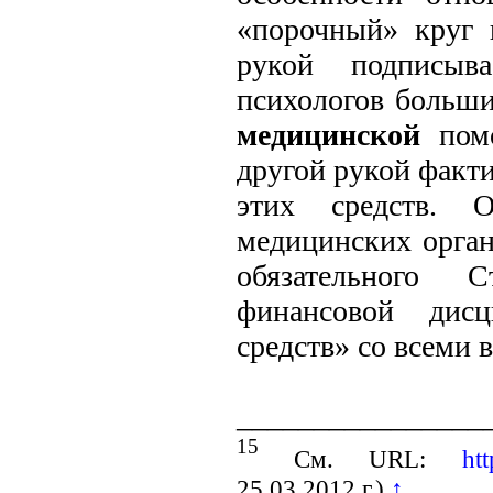
«порочный» круг 
рукой подписыв
психологов больш
медицинской
помо
другой рукой факти
этих средств. 
медицинских орган
обязательного 
финансовой дисц
средств» со всеми
________________
15
См. URL:
ht
25.03.2012 г.)
↑