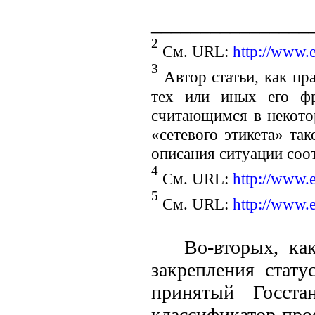
________________
2
См. URL:
http://www.e
3
Автор статьи, как пр
тех или иных его фр
считающимся в некото
«сетевого этикета» та
описания ситуации соо
4
См. URL:
http://www.e
5
См. URL:
http://www.e
Во-вторых, ка
закрепления стату
принятый Госст
классификатор про