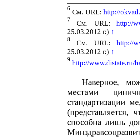
6
См. URL:
http://okvad
7
См. URL:
http://
25.03.2012 г.)
↑
8
См. URL:
http://
25.03.2012 г.)
↑
9
http://www.distate.ru/
Наверное, мо
местами циничн
стандартизации ме
(представляется, 
способна лишь доп
Минздравсоцразв