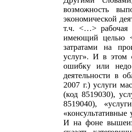
возможность вып
экономической дея
т.ч. <…> рабочая 
имеющий целью <
затратами на про
услуг». И в этом
ошибку или недос
деятельности в об
2007 г.) услуги м
(код 8519030), ус
8519040), «услу
«консультативные 
И на фоне вышеиз
сказать категорич