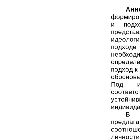
РџСЂРµРґС‹РґСѓС‰РёРµ
Анн
РІС‹РїСѓСЃРєРё
формиров
Р¶СѓСЂРЅР°Р»Р°
и подх
2014 РіРѕРґ
предста
2013 РіРѕРґ
идеолог
2012 РіРѕРґ
подход
необходи
2011 РіРѕРґ
определ
2010 РіРѕРґ
подход к
обоснов
2009 РіРѕРґ
Под ин
соответ
устойчив
индивида
В 
предлага
соотно
личност