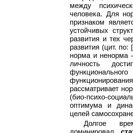
между психичес
человека. Для но
признаком являет
устойчивых струк
развития и тех че
развития (цит. по:
норма и ненорма —
личность дост
функционального
функционирован
рассматривает нор
(био-психо-соци
оптимума и дина
целей самосохране
Долгое вре
доминировал
ст