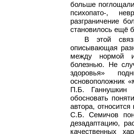
больше поглощалис
психопато-, не
разграничение бо
становилось ещё 
В этой связ
описывающая разн
между нормой и
болезнью. Не слу
здоровья» под
основоположник «
П.Б. Ганнушкин 
обосновать поняти
автора, относится
С.Б. Семичов пон
дезадаптацию, ра
качественных хар