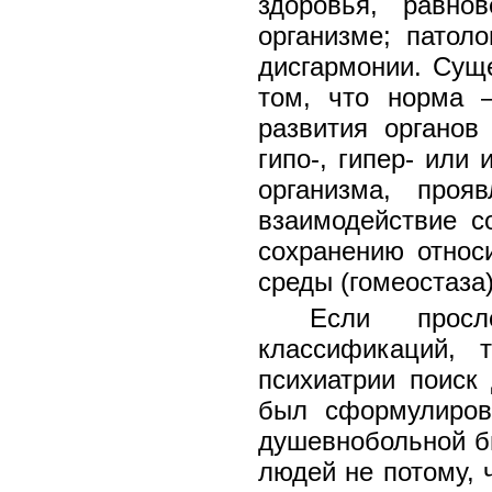
здоровья, равно
организме; патол
дисгармонии. Суще
том, что норма 
развития органов
гипо-, гипер- или
организма, проя
взаимодействие с
сохранению относи
среды (гомеостаза) 
Если просл
классификаций, 
психиатрии поиск
был сформулиров
душевнобольной б
людей не потому, ч