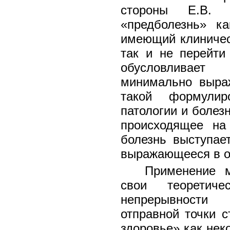
стороны Е.В. 
«предболезнь» ка
имеющий клиническ
так и не перейти 
обусловливает
минимально выраж
такой формулир
патологии и болезн
происходящее на
болезнь выступае
выражающееся в о
Применение м
свои теоретиче
непрерывности 
отправной точки 
здоровье» как нек