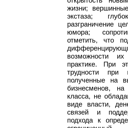
открытость новы
жизни; вершинные
экстаза; глуб
разграничение це
юмора; сопроти
отметить, что по
дифференцирующи
возможности их 
практике. При э
трудности при п
полученные на в
бизнесменов, на
класса, не облад
виде власти, ден
связей и поддер
подхода к опред