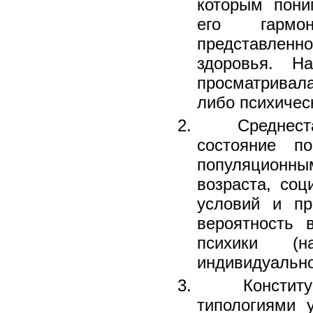
которым пони
его гармон
представленн
здоровья. Н
просматривала
либо психичес
2. Среднестат
состояние по
популяционн
возраста, соц
условий и пр
вероятность 
психики (
индивидуально
3. Конституц
типологиями 