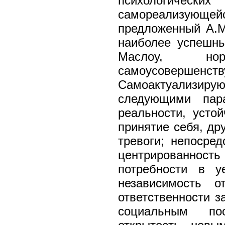
психологичес
самореализую
предложенный А.М
наиболее успешны
Маслоу, 
самоусовершенст
Самоактуализиру
следующими пара
реальности, устой
принятие себя, дру
тревоги; непосред
центрированность
потребности в уе
независимость о
ответственности з
социальным поо