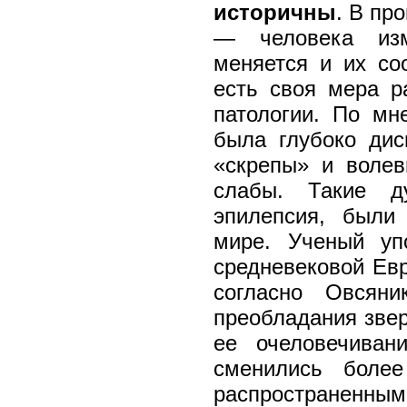
историчны
. В пр
— человека изм
меняется и их со
есть своя мера р
патологии. По мн
была глубоко дис
«скрепы» и воле
слабы. Такие д
эпилепсия, были
мире. Ученый уп
средневековой Евр
согласно Овсяни
преобладания звер
ее очеловечиван
сменились боле
распространен