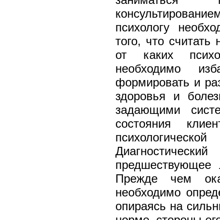
консультирование
психологу необх
того, что считать
от каких психол
необходимо из
формировать и раз
здоровья и болез
задающими систе
состояния клиен
психологическ
Диагностическ
предшествующее л
Прежде чем ока
необходимо опреде
опираясь на сильн
норме, стороны ег