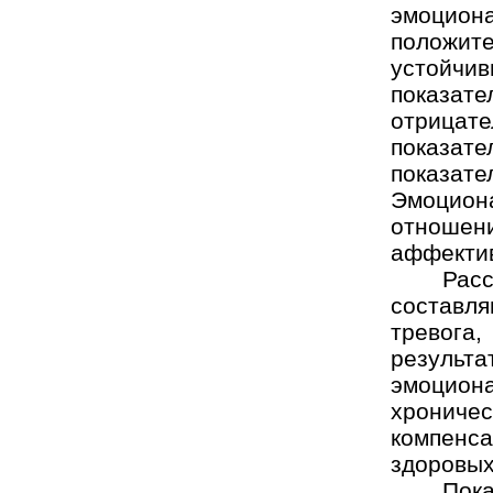
эмоцион
положит
устойчи
показате
отрицат
показат
показате
Эмоцио
отнош
аффекти
Рас
составл
тревога
результ
эмоцион
хроничес
компенс
здоровых
Пок