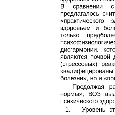
В сравнении с
предлагалось счи
«практического 
здоровьем и бол
только предболе
психофизиолог
дисгармонии, кот
являются почвой 
(стрессовых) реа
квалифицированы
болезни», но и «п
Продолжая ра
нормы», ВОЗ выд
психического здор
1. Уровень эта