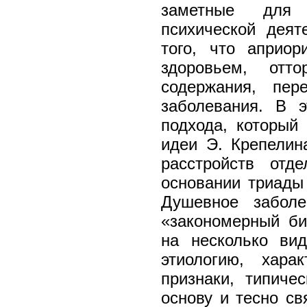
заметные для
психической деят
того, что априор
здоровьем, отт
содержания, пер
заболевания. В э
подхода, который
идеи Э. Крепелин
расстройств отд
основании триады 
Душевное заболе
«закономерный би
на несколько ви
этиологию, хара
признаки, типичес
основу и тесно с