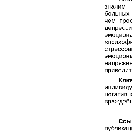
значим 
больных 
чем прос
депрес
эмоци
«психо
стрессов
эмоцион
напряже
приводит
Клю
индивид
негатив
враждебн
Ссы
публикац