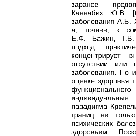
заранее предо
Каннабих Ю.В. [
заболевания А.Б. 
а, точнее, к со
Е.Ф. Бажин, Т.В.
подход практич
концентрирует 
отсутствии или 
заболевания. По и
оценке здоровья 
функциональн
индивидуальные
парадигма Крепел
границ не тольк
психических боле
здоровьем. Поск