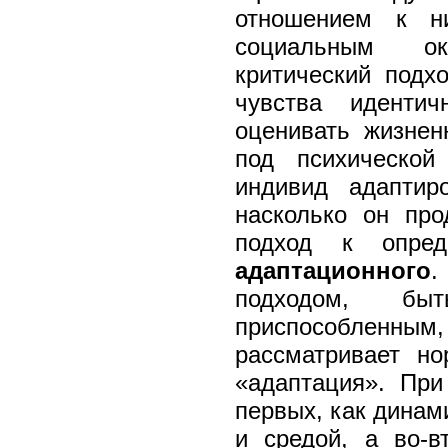
отношением к н
социальным ок
критический подх
чувства идентич
оценивать жизнен
под психической
индивид адаптир
насколько он про
подход к опред
адаптационного
.
подходом, бы
приспособленным
рассматривает н
«адаптация». При
первых, как динам
и средой, а во-в