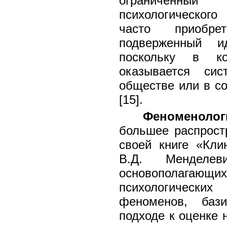
ограниченный
психологического
часто приобре
подверженный ид
поскольку в ко
оказывается си
обществе или в со
[15].
Феноменоло
большее распростр
своей книге «Кли
В.Д. Менделев
основополагаю
психологических
феноменов, баз
подходе к оценке 