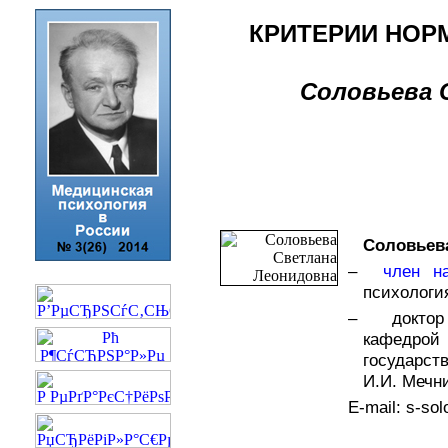
КРИТЕРИИ НОР
Соловьева С
Соловьев
–
член на
психологи
– доктор 
кафедрой
государ
И.И. Мечн
E-mail: s-so